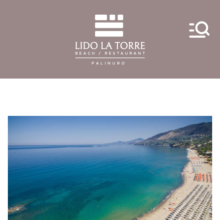
Vai
al
contenuto
Lido La Torre Palinuro
Beach Restaurant and more