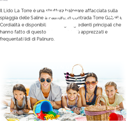
Lido a Palinuro
Vai
al
Il Lido La Torre è una struttura balneare affacciata sulla
contenuto
spiaggia delle Saline a Palinuro, in contrada Torre Gabella.
Cordialità e disponibilità sono gli ingredienti principali che
hanno fatto di questo lido uno dei più apprezzati e
frequentati lidi di Palinuro.
Lido La Torre Palinuro
Beach Restaurant and more